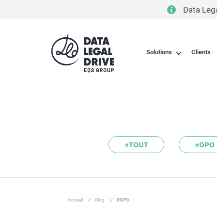
Data Leg
Solutions
Clients
#TOUT
#DPO
Accueil
//
Blog
//
RGPD