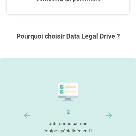
Essayer le logiciel
Pourquoi choisir Data Legal Drive ?
50
2
9
lisateurs
outil conçu par une
des cli
équipe spécialisée en IT
sati