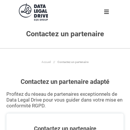
Contactez un partenaire
Solutions
Solutions
Partenaires
Ressources
L'entreprise
Clients
DLD RGPD
Trouver un partenaire
Agenda
A propos
Nouveau
Partenaires
DLD Sapin II
Devenir partenaire
Infographies
Notre équipe
Accueil
//
Contactez un partenaire
Ressources
DLD par secteur
Livres blancs
Rejoignez-nous !
Contactez un partenaire adapté
Blog
DLD par taille d'entreprise
Espace presse
Nos engagements
Profitez du réseau de partenaires exceptionnels de
L'entreprise
Dossiers
Data Legal Drive pour vous guider dans votre mise en
conformité RGPD.
Outils
Fr
Contactez un partenaire