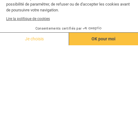
possibilité de paramétrer, de refuser ou de d'accepter les cookies avant
de poursuivre votre navigation.
Nos trophées & distinctions
Lire la politique de cookies
Consentements certifiés par
Je choisis
OK pour moi
Axeptio consent
Plateforme de Gestion du Consentement : Personnalisez vo
Notre plateforme vous permet d'adapter et de gérer vos para
Un outil adapté à votre structure
Demander une démo
Des experts en RGPD