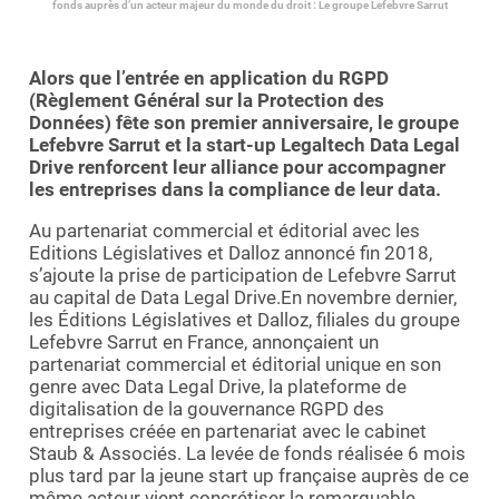
fonds auprès d’un acteur majeur du monde du droit : Le groupe Lefebvre Sarrut
Essayer le logiciel
Alors que l’entrée en application du RGPD
(Règlement Général sur la Protection des
Données) fête son premier anniversaire, le groupe
Lefebvre Sarrut et la start-up Legaltech Data Legal
Drive renforcent leur alliance pour accompagner
les entreprises dans la compliance de leur data.
Au partenariat commercial et éditorial avec les
Editions Législatives et Dalloz annoncé fin 2018,
s’ajoute la prise de participation de Lefebvre Sarrut
au capital de Data Legal Drive.En novembre dernier,
les Éditions Législatives et Dalloz, filiales du groupe
Lefebvre Sarrut en France, annonçaient un
partenariat commercial et éditorial unique en son
genre avec Data Legal Drive, la plateforme de
digitalisation de la gouvernance RGPD des
entreprises créée en partenariat avec le cabinet
Staub & Associés. La levée de fonds réalisée 6 mois
plus tard par la jeune start up française auprès de ce
même acteur vient concrétiser la remarquable