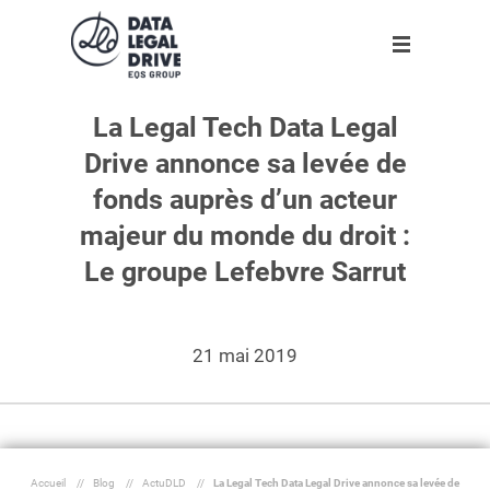
La Legal Tech Data Legal
Solutions
Solutions
Partenaires
Ressources
L'entreprise
Drive annonce sa levée de
Clients
DLD RGPD
Trouver un partenaire
Agenda
A propos
Nouveau
fonds auprès d’un acteur
Partenaires
DLD Sapin II
Devenir partenaire
Infographies
Notre équipe
majeur du monde du droit :
Le groupe Lefebvre Sarrut
Ressources
DLD par secteur
Livres blancs
Rejoignez-nous !
Blog
DLD par taille d'entreprise
Espace presse
Nos engagements
21 mai 2019
L'entreprise
Dossiers
Outils
Fr
Accueil
//
Blog
//
ActuDLD
//
La Legal Tech Data Legal Drive annonce sa levée de