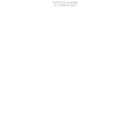
Nos trophées & distinctions
Un outil adapté à votre structure
Demander une démo