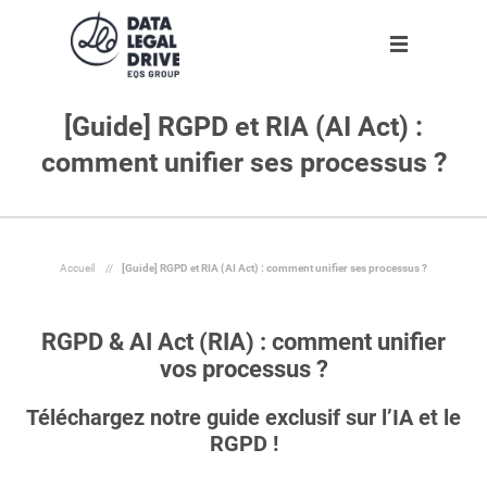
[Guide] RGPD et RIA (AI Act) :
Solutions
Solutions
Partenaires
Ressources
L'entreprise
comment unifier ses processus ?
Clients
DLD RGPD
Trouver un partenaire
Agenda
A propos
Nouveau
Partenaires
DLD Sapin II
Devenir partenaire
Infographies
Notre équipe
Ressources
Accueil
//
[Guide] RGPD et RIA (AI Act) : comment unifier ses processus ?
DLD par secteur
Livres blancs
Rejoignez-nous !
Blog
DLD par taille d'entreprise
Espace presse
Nos engagements
RGPD & AI Act (RIA) : comment unifier
L'entreprise
Dossiers
vos processus ?
Outils
Téléchargez notre guide exclusif sur l’IA et le
RGPD !
Fr