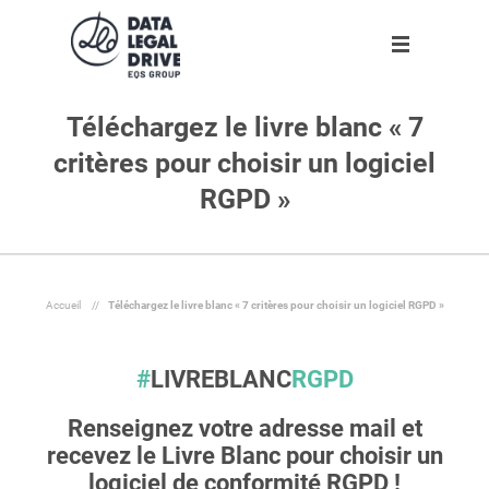
Téléchargez le livre blanc « 7
Solutions
Solutions
Partenaires
Ressources
L'entreprise
critères pour choisir un logiciel
Clients
DLD RGPD
Trouver un partenaire
Agenda
A propos
Nouveau
RGPD »
Partenaires
DLD Sapin II
Devenir partenaire
Infographies
Notre équipe
Ressources
DLD par secteur
Livres blancs
Rejoignez-nous !
Accueil
//
Téléchargez le livre blanc « 7 critères pour choisir un logiciel RGPD »
Blog
DLD par taille d'entreprise
Espace presse
Nos engagements
L'entreprise
Dossiers
#
LIVREBLANC
RGPD
Outils
Renseignez votre adresse mail et
Fr
recevez le Livre Blanc pour choisir un
logiciel de conformité RGPD !