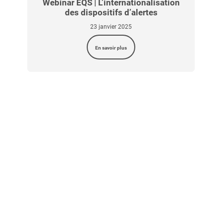
c
Webinar EQS | L’internationalisation
W
des dispositifs d’alertes
23 janvier 2025
En savoir plus