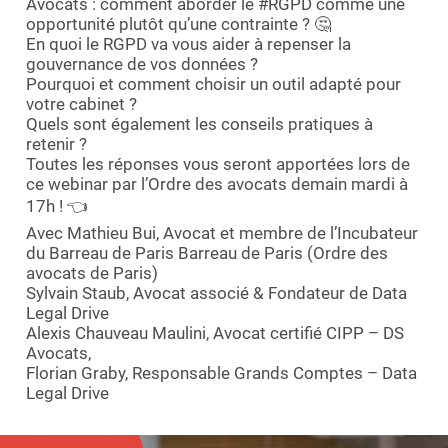
Avocats : comment aborder le #RGPD comme une
Essayer le logiciel
opportunité plutôt qu’une contrainte ? 🤔
En quoi le RGPD va vous aider à repenser la
gouvernance de vos données ?
Pourquoi et comment choisir un outil adapté pour
votre cabinet ?
Quels sont également les conseils pratiques à
retenir ?
Toutes les réponses vous seront apportées lors de
ce webinar par l’Ordre des avocats demain mardi à
17h ! 👈
Avec Mathieu Bui, Avocat et membre de l’Incubateur
du Barreau de Paris Barreau de Paris (Ordre des
avocats de Paris)
Sylvain Staub, Avocat associé & Fondateur de Data
Legal Drive
Alexis Chauveau Maulini, Avocat certifié CIPP – DS
Avocats,
Florian Graby, Responsable Grands Comptes – Data
Legal Drive