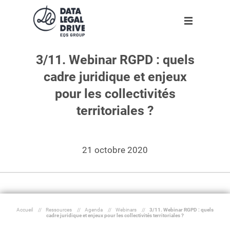
3/11. Webinar RGPD : quels
Solutions
Solutions
Partenaires
Ressources
L'entreprise
cadre juridique et enjeux
Clients
DLD RGPD
Trouver un partenaire
Agenda
A propos
Nouveau
pour les collectivités
Partenaires
DLD Sapin II
Devenir partenaire
Infographies
Notre équipe
territoriales ?
Ressources
DLD par secteur
Livres blancs
Rejoignez-nous !
Blog
21 octobre 2020
DLD par taille d'entreprise
Espace presse
Nos engagements
L'entreprise
Dossiers
Outils
Fr
Accueil
//
Ressources
//
Agenda
//
Webinars
//
3/11. Webinar RGPD : quels
cadre juridique et enjeux pour les collectivités territoriales ?