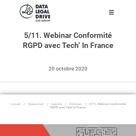
5/11. Webinar Conformité
Solutions
Solutions
Partenaires
Ressources
L'entreprise
RGPD avec Tech’ In France
Clients
DLD RGPD
Trouver un partenaire
Agenda
A propos
Nouveau
Partenaires
DLD Sapin II
Devenir partenaire
Infographies
Notre équipe
20 octobre 2020
Ressources
DLD par secteur
Livres blancs
Rejoignez-nous !
Blog
DLD par taille d'entreprise
Espace presse
Nos engagements
L'entreprise
Dossiers
Accueil
//
Ressources
//
Agenda
//
Webinars
//
5/11. Webinar Conformité
RGPD avec Tech’ In France
Outils
Fr