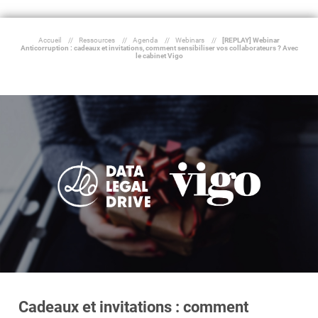
Essayer le logiciel
Accueil
//
Ressources
//
Agenda
//
Webinars
//
[REPLAY] Webinar
Anticorruption : cadeaux et invitations, comment sensibiliser vos collaborateurs ? Avec
le cabinet Vigo
Cadeaux et invitations : comment