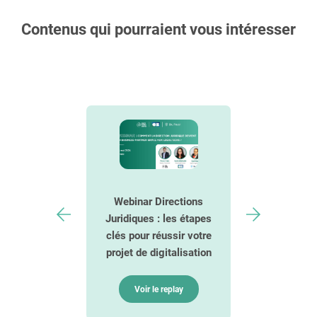
Contenus qui pourraient vous intéresser
Webinar Directions
r RGPD &
Juridiques : les étapes
Baromèt
d’avocats
clés pour réussir votre
Découvrez l
projet de digitalisation
comment s
e replay
les expert
Voir le replay