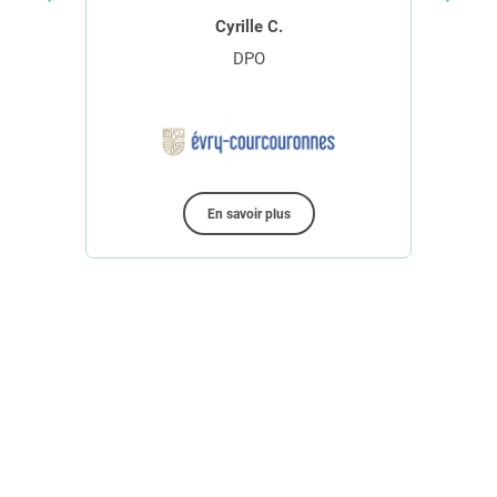
Cyrille C.
DPO
Bus
En savoir plus