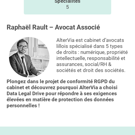
Spécialités
Essayer le logiciel
5
Raphaël Rault – Avocat Associé
AlterVia est cabinet d’avocats
lillois spécialisé dans 5 types
de droits : numérique, propriété
intellectuelle, responsabilité et
assurances, social/RH &
sociétés et droit des sociétés.
Plongez dans le projet de conformité RGPD du
cabinet et découvrez pourquoi AlterVia a choisi
Data Legal Drive pour répondre à ses exigences
élevées en matière de protection des données
personnelles !