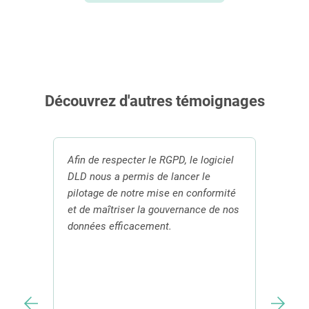
Découvrez d'autres témoignages
temps
Afin de respecter le RGPD, le logiciel
du
DLD nous a permis de lancer le
Pour 
ables.
pilotage de notre mise en conformité
DPO, 
 la
et de maîtriser la gouvernance de nos
nous 
données efficacement.
facil
jurid
techn
avec