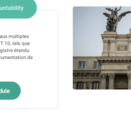
ntability
aux multiples
 10, tels que
registre étendu
ocumentation de
dule