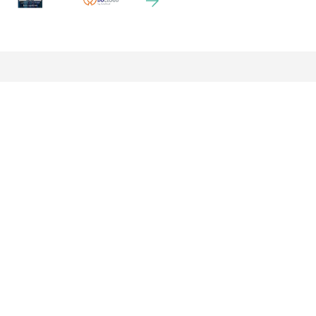
Un outil adapté à votre structure
Demander une démo
Des experts en RGPD
Essai gratuit