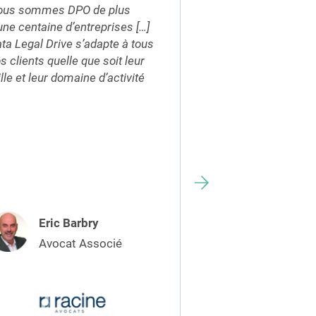
ous sommes DPO de plus
une centaine d’entreprises […]
Data Legal Drive p
ta Legal Drive s’adapte à tous
gestion globale de
s clients quelle que soit leur
RGPD et un suivi d
ille et leur domaine d’activité
par les collectivité
Eric Barbry
Aurélie 
Avocat Associé
DPO exte