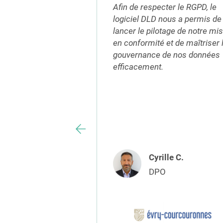
ous fait gagner un
Afin de respecter le RGPD, le
ux. Data Legal
logiciel DLD nous a permis de
 nos process plus
lancer le pilotage de notre mi
fiables. Les
en conformité et de maîtriser 
ré-inclus sont à la
gouvernance de nos données
 et simples à
efficacement.
.
istel Wczesniak
Cyrille C.
iste & DPO
DPO