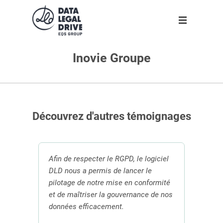
Inovie Groupe
Solutions
Solutions
Partenaires
Ressources
L'entreprise
Clients
DLD RGPD
Trouver un partenaire
Agenda
A propos
Nouveau
Partenaires
DLD Sapin II
Devenir partenaire
Infographies
Notre équipe
Découvrez d'autres témoignages
Ressources
DLD par secteur
Livres blancs
Rejoignez-nous !
Blog
DLD par taille d'entreprise
Espace presse
Nos engagements
temps
Afin de respecter le RGPD, le logiciel
L'entreprise
Dossiers
du
DLD nous a permis de lancer le
Pour 
ables.
pilotage de notre mise en conformité
DPO, 
Outils
 la
et de maîtriser la gouvernance de nos
nous 
Fr
données efficacement.
facil
jurid