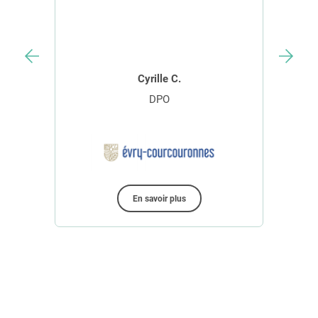
Essayer le logiciel
techn
avec
Cyrille C.
DPO
Bus
En savoir plus